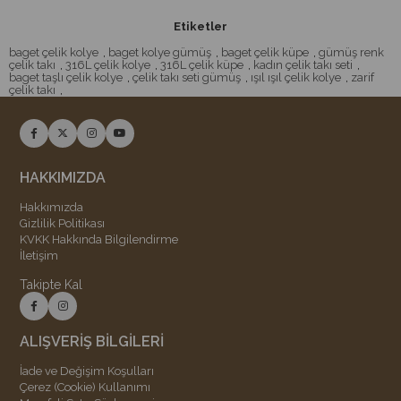
Etiketler
baget çelik kolye
,
baget kolye gümüş
,
baget çelik küpe
,
gümüş renk
çelik takı
,
316L çelik kolye
,
316L çelik küpe
,
kadın çelik takı seti
,
baget taşlı çelik kolye
,
çelik takı seti gümüş
,
ışıl ışıl çelik kolye
,
zarif
çelik takı
,
HAKKIMIZDA
Hakkımızda
Gizlilik Politikası
KVKK Hakkında Bilgilendirme
İletişim
Takipte Kal
ALIŞVERİŞ BİLGİLERİ
İade ve Değişim Koşulları
Çerez (Cookie) Kullanımı