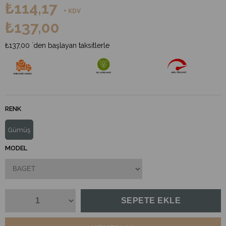
₺114,17
+ KDV
₺137,00
₺137,00
`den başlayan taksitlerle
RENK
Gümüş
MODEL