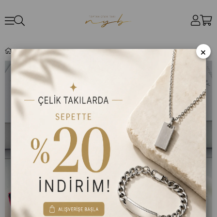
×
Baget Çelik Kolye ve Küpe (Gümüş) 0106336-1