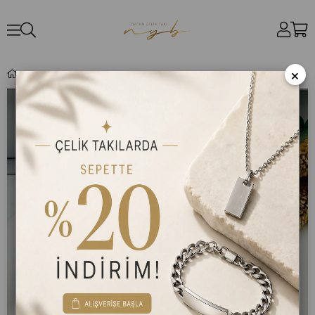
×
Tasarım Çelik Kolye (Gold) 010668