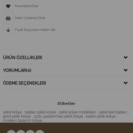
Favorilere Ekle
İstek Listeme Ekle
Fiyat Düşünce Haber Ver
ÜRÜN ÖZELLIKLERI
YORUMLAR
(0)
ÖDEME SEÇENEKLERI
Etiketler
çelik kolye
,
toptan çelik kolye
,
çelik kolye modelleri
,
çelik takı toptan
,
gold çelik kolye
,
316L paslanmaz çelik kolye
,
kadın çelik kolye
,
modern tasarım kolye
,