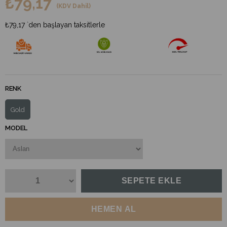
₺79,17
(KDV Dahil)
₺79,17
`den başlayan taksitlerle
RENK
Gold
MODEL